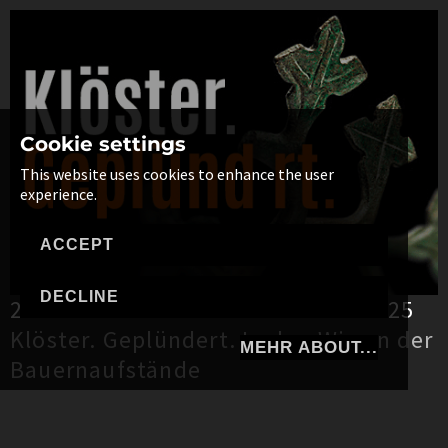
Cookie settings
This website uses cookies to enhance the user
experience.
ACCEPT
DECLINE
28. Juni 2025 bis 30. November 2025
Klöster. Geplündert. In den Wirren der
MEHR ABOUT...
Bauernaufstände
to the website