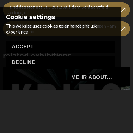
Fund des Monats Juli 2011: Auf dem Schlachtfeld
verloren
Cookie settings
Fund des Monats Mai 2016: Die Predigt in Lützen »am
This website uses cookies to enhance the user
Tag danach«
experience.
ACCEPT
related exhibitions
DECLINE
MEHR ABOUT...