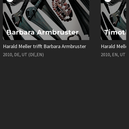
Barbara Armbruster
Timoth
Harald Meller trifft Barbara Armbruster
Harald Meller
2010, DE, UT (DE,EN)
2010, EN, UT 