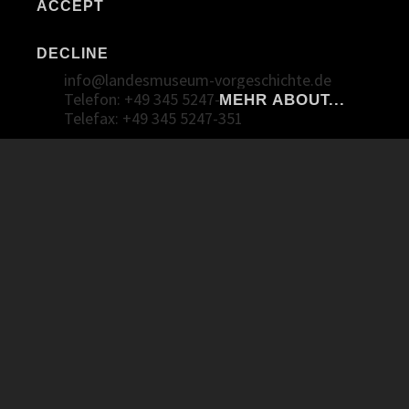
Vorgeschichte
ACCEPT
Richard-Wagner-Straße 9
DECLINE
06114 Halle (Saale)
info@landesmuseum-vorgeschichte.de
Telefon: +49 345 5247-30
MEHR ABOUT...
Telefax: +49 345 5247-351
Mastodon
Facebook
Twitter Deutsch
Twitter English
Instagram Landesmuseum
Instagram Landesamt
imprint
privacy policy
barrier free