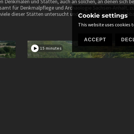
hen Denkmalen und Stätten, auch an solchen, an denen sich 
desamt für Denkmalpflege und Archäologie Sachsen-Anhalt, 
ele dieser Stätten untersucht und teils auch wieder erlebb
Cookie settings
This website uses cookies t
ACCEPT
DEC
15 minutes
Das Kloster im
Wald
ung
Das Kloster im Wald - Die Wiederentdeckung de
›Himmelpforte‹ bei Wernigerode