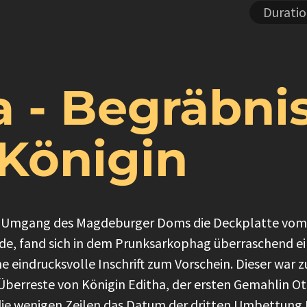
Duratio
a - Begräbni
 Königin
 Umgang des Magdeburger Doms die Deckplatte vom 
 fand sich in dem Prunksarkophag überraschend ein 
e eindrucksvolle Inschrift zum Vorschein. Dieser war
 Überreste von Königin Editha, der ersten Gemahlin O
ie wenigen Zeilen das Datum der dritten Umbettung 