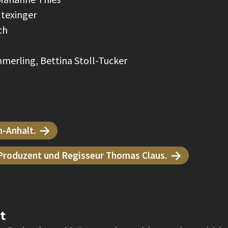
ltexinger
sch
erling, Bettina Stoll-Tucker
n-Anhalt.
 Produzent und Regisseur Thomas Claus.
t