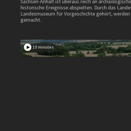
Sachsen-Anhalt ist überaus reich an archäologisc
historische Ereignisse abspielten. Durch das Lan
Landesmuseum für Vorgeschichte gehört, werden vi
gemacht.
15 minutes
Das Kloster am
›Kalten Born‹
Das Kloster am ›Kalten Born‹ - Die Wiederentdeck
des Augustiner-Chorherrenstifts bei Allstedt