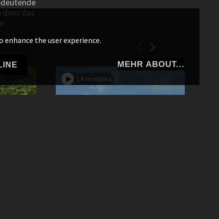
bedeutende
zu dem das
ar
o enhance the user experience.
MEHR ABOUT...
LINE
14 minutes
Bornhöck
r
Bornhöck - Auf der Suche nach dem Herrn de
Himmelsscheibe