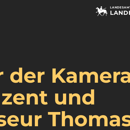
LANDESAMT
LAND
r der Kamera
zent und
seur Thoma