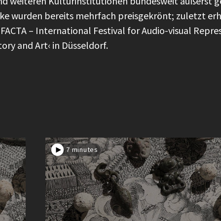
d weiteren Kulturinstitutionen bundesweit äußerst 
ke wurden bereits mehrfach preisgekrönt; zuletzt erh
ACTA – International Festival for Audio-visual Repre
ory and Art‹ in Düsseldorf.
7 minutes