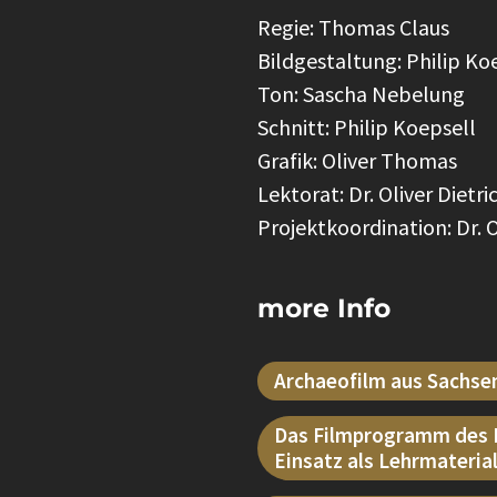
Regie: Thomas Claus
Bildgestaltung: Philip Ko
Ton: Sascha Nebelung
Schnitt: Philip Koepsell
Grafik: Oliver Thomas
Lektorat: Dr. Oliver Diet
Projektkoordination: Dr. 
more Info
Archaeofilm aus Sachse
Das Filmprogramm des L
Einsatz als Lehrmaterial