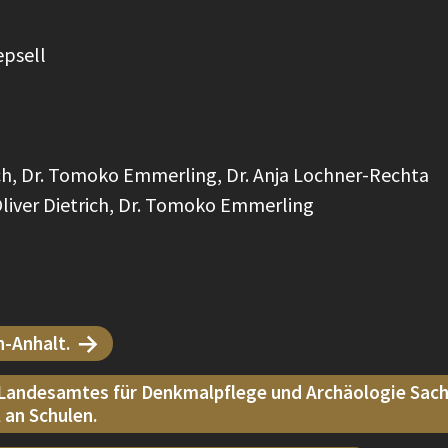
epsell
rich, Dr. Tomoko Emmerling, Dr. Anja Lochner-Rechta
Oliver Dietrich, Dr. Tomoko Emmerling
n-Anhalt.
andesamtes für Denkmalpflege und Archäologie Sach
 an Schulen.