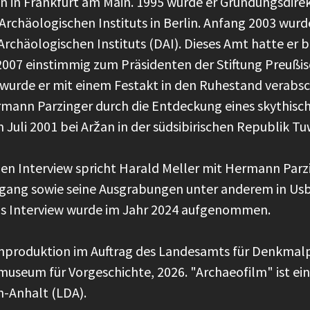
in Frankfurt am Main. 1995 wurde er Gründungsdirek
Archäologischen Instituts in Berlin. Anfang 2003 wu
rchäologischen Instituts (DAI). Dieses Amt hatte er b
2007 einstimmig zum Präsidenten der Stiftung Preußis
 wurde er mit einem Festakt in den Ruhestand verabsc
mann Parzinger durch die Entdeckung eines skythisc
 Juli 2001 bei Aržan in der südsibirischen Republik T
gen Interview spricht Harald Meller mit Hermann Parz
gang sowie seine Ausgrabungen unter anderem in Usbe
 Das Interview wurde im Jahr 2024 aufgenommen.
nproduktion im Auftrag des Landesamts für Denkmalp
useum für Vorgeschichte, 2026. "Archaeofilm" ist ein
n-Anhalt (LDA).