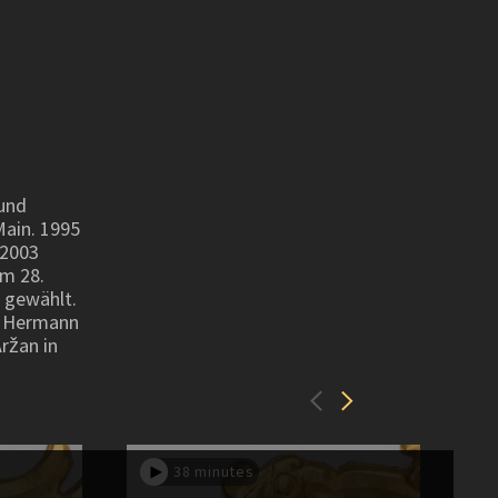
 und
Main. 1995
 2003
um 28.
 gewählt.
e Hermann
ržan in
38 minutes