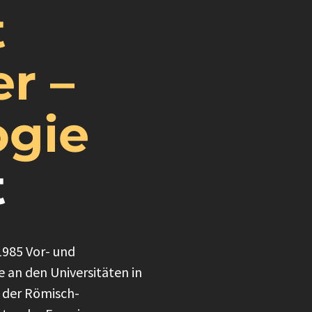
t
r –
ogie
t
1985 Vor- und
 an den Universitäten in
r der Römisch-