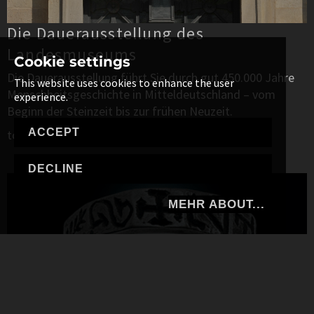
Die Dauerausstellung des
Landesmuseums
Cookie settings
Die Dauerausstellung führt Sie durch gut 450.000 Jahre
This website uses cookies to enhance the user
Menschheitsgeschichte in Mitteldeutschland – vom
experience.
Beginn der Steinzeit bis zur frühen Neuzeit.
ACCEPT
to the website
DECLINE
MEHR ABOUT...