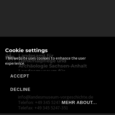
Cookie settings
Landesamt für
This website uses cookies to enhance the user
Denkmalpflege und
experience.
Archäologie Sachsen-Anhalt
Landesmuseum für
Vorgeschichte
ACCEPT
Richard-Wagner-Straße 9
DECLINE
06114 Halle (Saale)
info@landesmuseum-vorgeschichte.de
Telefon: +49 345 5247-30
MEHR ABOUT...
Telefax: +49 345 5247-351