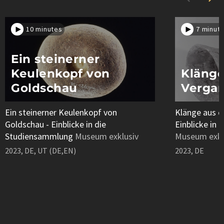
10 minutes
7 minut
Ein steinerner
Keulenkopf von
Klänge
Goldschau
Verga
Ein steinerner Keulenkopf von
Klänge aus d
Goldschau - Einblicke in die
Einblicke in
Studiensammlung
Museum exklusiv
Museum exkl
2023, DE, UT (DE,EN)
2023, DE