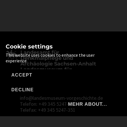
Cookie settings
Landesamt für
This website uses cookies to enhance the user
Denkmalpflege und
experience.
Archäologie Sachsen-Anhalt
Landesmuseum für
Vorgeschichte
ACCEPT
Richard-Wagner-Straße 9
DECLINE
06114 Halle (Saale)
info@landesmuseum-vorgeschichte.de
Telefon: +49 345 5247-30
MEHR ABOUT...
Telefax: +49 345 5247-351