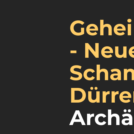
Gehei
- Neu
Scham
Dürre
Archä