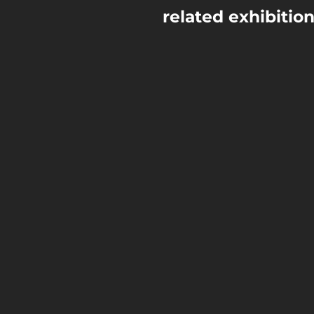
related exhibitio
Landesamt für Denkmalpflege und 
Landesmuseum für Vorgeschichte