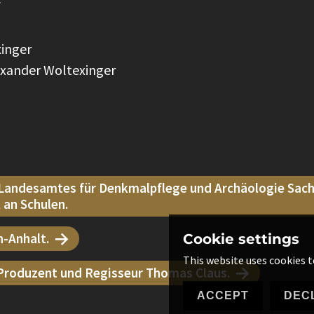
f
xinger
lexander Woltexinger
andesamtes für Denkmalpflege und Archäologie Sach
 an Schulen.
n-Anhalt.
Cookie settings
This website uses cookies t
 Produzent und Regisseur Thomas Claus.
ACCEPT
DEC