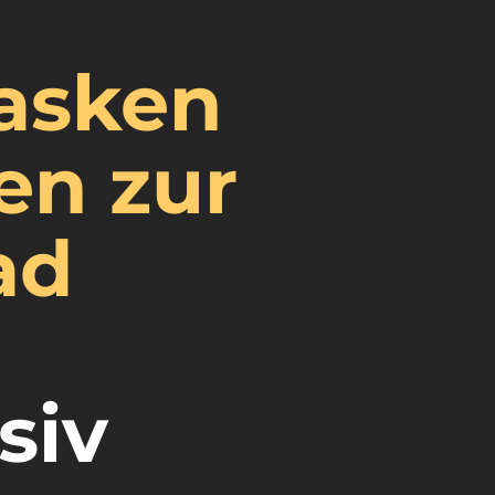
asken
en zur
ad
siv