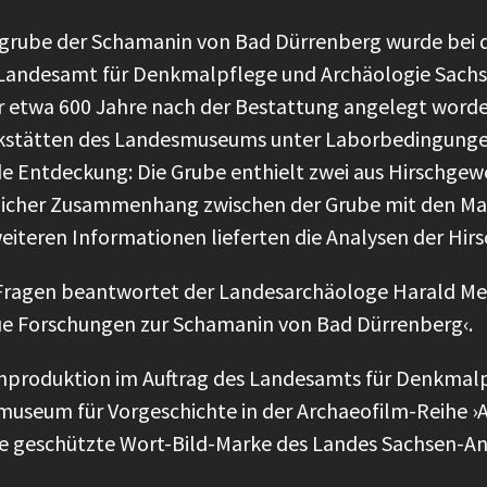
bgrube der Schamanin von Bad Dürrenberg wurde bei
Landesamt für Denkmalpflege und Archäologie Sachse
r etwa 600 Jahre nach der Bestattung angelegt worde
kstätten des Landesmuseums unter Laborbedingungen
e Entdeckung: Die Grube enthielt zwei aus Hirschgew
licher Zusammenhang zwischen der Grube mit den Ma
iteren Informationen lieferten die Analysen der Hi
Fragen beantwortet der Landesarchäologe Harald Mell
eue Forschungen zur Schamanin von Bad Dürrenberg‹.
nproduktion im Auftrag des Landesamts für Denkmalp
useum für Vorgeschichte in der Archaeofilm-Reihe ›Ar
ine geschützte Wort-Bild-Marke des Landes Sachsen-A