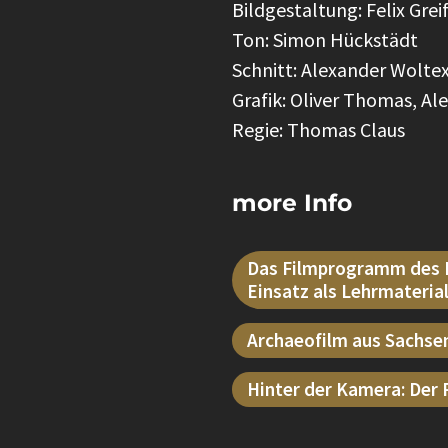
Bildgestaltung: Felix Grei
Ton: Simon Hückstädt
Schnitt: Alexander Wolte
Grafik: Oliver Thomas, A
Regie: Thomas Claus
more Info
Das Filmprogramm des L
Einsatz als Lehrmaterial
Archaeofilm aus Sachse
Hinter der Kamera: Der