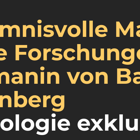
mnisvolle M
e Forschung
anin von B
nberg
ologie exklu