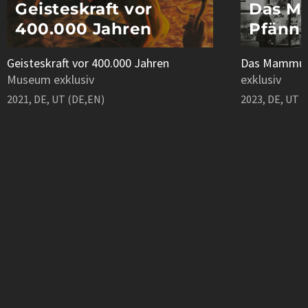
Geisteskraft vor
Das M
400.000 Jahren
Pfänne
Geisteskraft vor 400.000 Jahren
Das Mammut 
Museum exklusiv
exklusiv
2021, DE, UT (DE,EN)
2023, DE, UT 