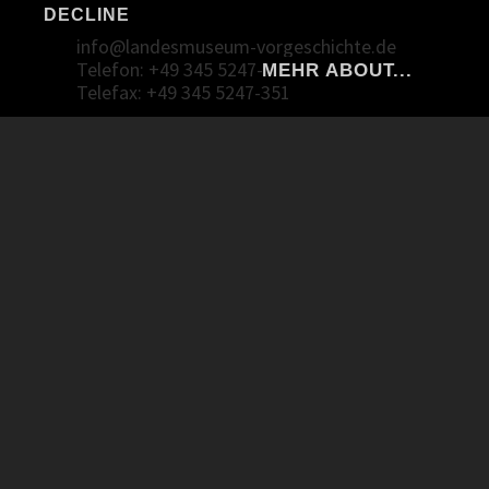
Richard-Wagner-Straße 9
DECLINE
06114 Halle (Saale)
info@landesmuseum-vorgeschichte.de
Telefon: +49 345 5247-30
MEHR ABOUT...
Telefax: +49 345 5247-351
Mastodon
Facebook
Twitter Deutsch
Twitter English
Instagram Landesmuseum
Instagram Landesamt
imprint
privacy policy
barrier free
›Archaeofilm‹ ist eine eingetragene Wort-Bild-Marke des Landes