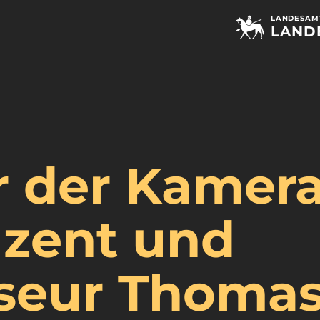
LANDESAMT
LAND
r der Kamera
zent und
seur Thoma